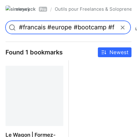
simwyck
Outils pour Freelances & Solopren
/
Pro
Found 1 bookmarks
Newest
Le Wagon | Formez-