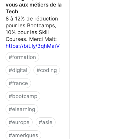
vous aux métiers de la
Tech
8 à 12% de réduction
pour les Bootcamps,
10% pour les Skill
Courses. Merci Malt:
https://bit.ly/3qhMaiV
#
formation
#
digital
#
coding
#
france
#
bootcamp
#
elearning
#
europe
#
asie
#
ameriques