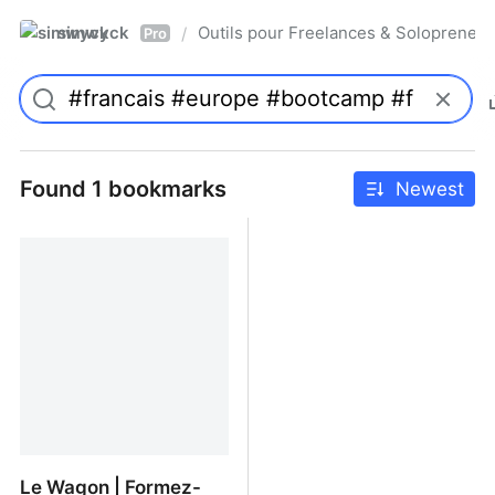
simwyck
Outils pour Freelances & Solopren
/
Pro
Found 1 bookmarks
Newest
Le Wagon | Formez-