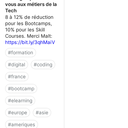
vous aux métiers de la
Tech
8 à 12% de réduction
pour les Bootcamps,
10% pour les Skill
Courses. Merci Malt:
https://bit.ly/3qhMaiV
#
formation
#
digital
#
coding
#
france
#
bootcamp
#
elearning
#
europe
#
asie
#
ameriques