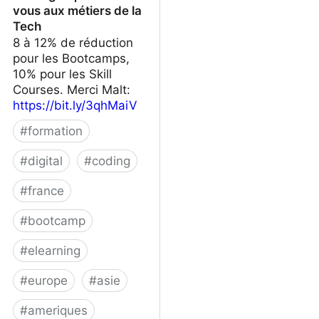
vous aux métiers de la
Tech
8 à 12% de réduction
pour les Bootcamps,
10% pour les Skill
Courses. Merci Malt:
https://bit.ly/3qhMaiV
#
formation
#
digital
#
coding
#
france
#
bootcamp
#
elearning
#
europe
#
asie
#
ameriques