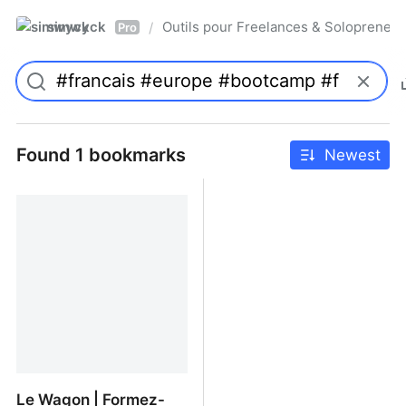
simwyck
Outils pour Freelances & Solopren
/
Pro
Found 1 bookmarks
Newest
Le Wagon | Formez-