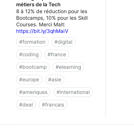
métiers de la Tech
8 à 12% de réduction pour les
Bootcamps, 10% pour les Skill
Courses. Merci Malt:
https://bit.ly/3qhMaiV
#
formation
#
digital
#
coding
#
france
#
bootcamp
#
elearning
#
europe
#
asie
#
ameriques
#
international
#
deal
#
francais
Le Wagon | Formez-vous aux métiers
de la Tech