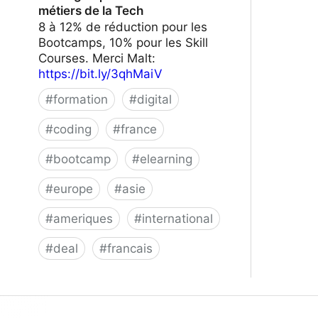
métiers de la Tech
8 à 12% de réduction pour les
Bootcamps, 10% pour les Skill
Courses. Merci Malt:
https://bit.ly/3qhMaiV
#
formation
#
digital
#
coding
#
france
#
bootcamp
#
elearning
#
europe
#
asie
#
ameriques
#
international
#
deal
#
francais
Le Wagon | Formez-vous aux métiers
de la Tech