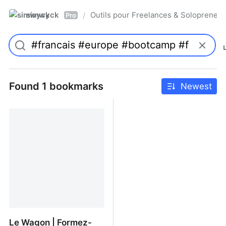
simwyck
Outils pour Freelances & Solopren
/
Pro
Found 1 bookmarks
Newest
Le Wagon | Formez-