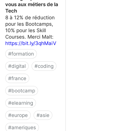
vous aux métiers de la
Tech
8 à 12% de réduction
pour les Bootcamps,
10% pour les Skill
Courses. Merci Malt:
https://bit.ly/3qhMaiV
#
formation
#
digital
#
coding
#
france
#
bootcamp
#
elearning
#
europe
#
asie
#
ameriques