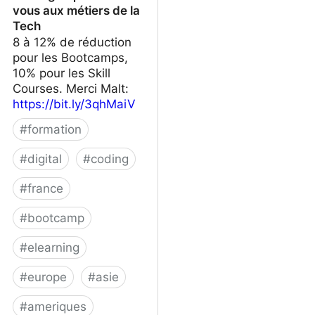
vous aux métiers de la
Tech
8 à 12% de réduction
pour les Bootcamps,
10% pour les Skill
Courses. Merci Malt:
https://bit.ly/3qhMaiV
#
formation
#
digital
#
coding
#
france
#
bootcamp
#
elearning
#
europe
#
asie
#
ameriques