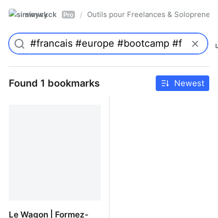
simwyck
Outils pour Freelances & Solopren
/
Pro
Found 1 bookmarks
Newest
Le Wagon | Formez-