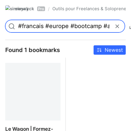
simwyck
Outils pour Freelances & Solopren
/
Pro
Found 1 bookmarks
Newest
Le Wagon | Formez-