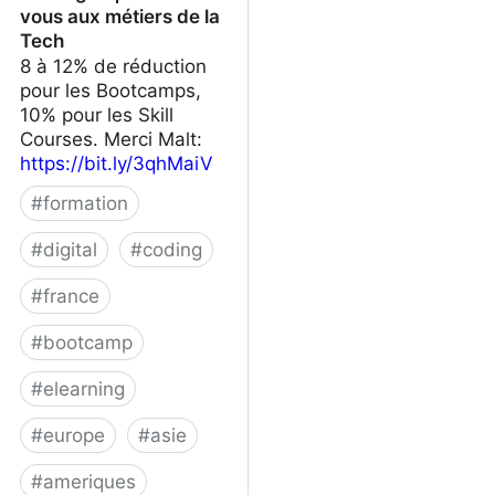
vous aux métiers de la
Tech
8 à 12% de réduction
pour les Bootcamps,
10% pour les Skill
Courses. Merci Malt:
https://bit.ly/3qhMaiV
#
formation
#
digital
#
coding
#
france
#
bootcamp
#
elearning
#
europe
#
asie
#
ameriques