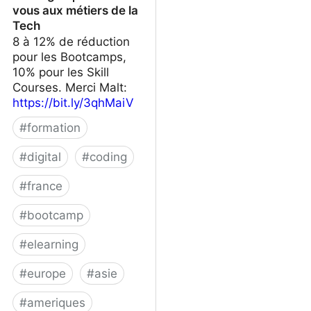
vous aux métiers de la
Tech
8 à 12% de réduction
pour les Bootcamps,
10% pour les Skill
Courses. Merci Malt:
https://bit.ly/3qhMaiV
#
formation
#
digital
#
coding
#
france
#
bootcamp
#
elearning
#
europe
#
asie
#
ameriques