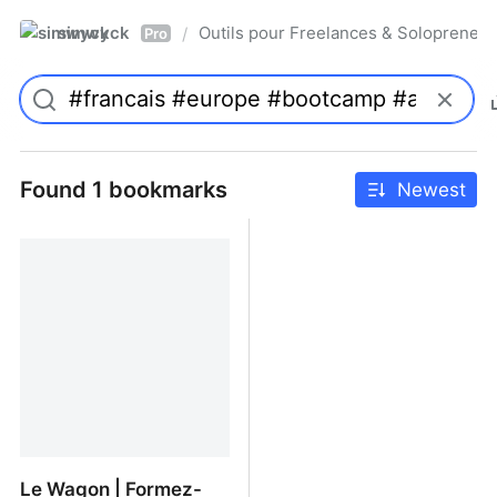
simwyck
Outils pour Freelances & Solopren
/
Pro
Found 1 bookmarks
Newest
Le Wagon | Formez-