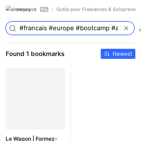
simwyck
Outils pour Freelances & Solopren
/
Pro
Found 1 bookmarks
Newest
Le Wagon | Formez-