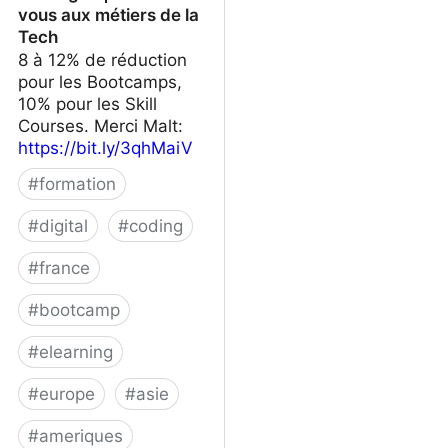
vous aux métiers de la
Tech
8 à 12% de réduction
pour les Bootcamps,
10% pour les Skill
Courses. Merci Malt:
https://bit.ly/3qhMaiV
#
formation
#
digital
#
coding
#
france
#
bootcamp
#
elearning
#
europe
#
asie
#
ameriques