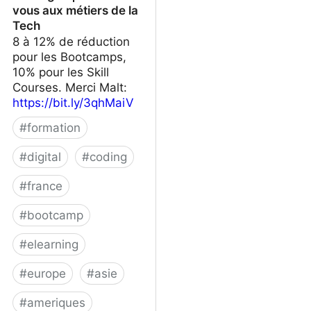
vous aux métiers de la
Tech
8 à 12% de réduction
pour les Bootcamps,
10% pour les Skill
Courses. Merci Malt:
https://bit.ly/3qhMaiV
#
formation
#
digital
#
coding
#
france
#
bootcamp
#
elearning
#
europe
#
asie
#
ameriques