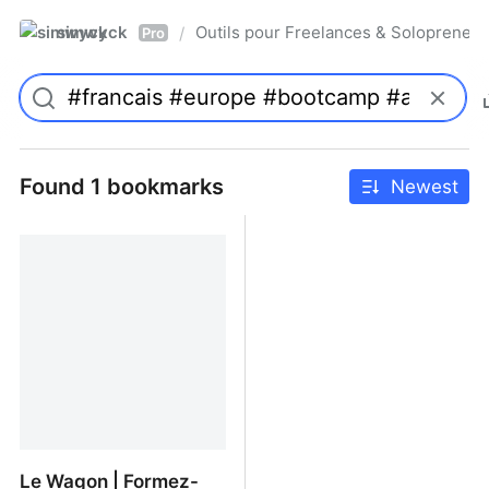
simwyck
Outils pour Freelances & Solopren
/
Pro
Found 1 bookmarks
Newest
Le Wagon | Formez-