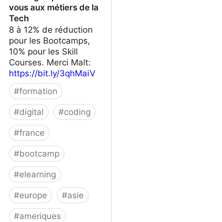
vous aux métiers de la
Tech
8 à 12% de réduction
pour les Bootcamps,
10% pour les Skill
Courses. Merci Malt:
https://bit.ly/3qhMaiV
#
formation
#
digital
#
coding
#
france
#
bootcamp
#
elearning
#
europe
#
asie
#
ameriques