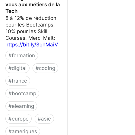
vous aux métiers de la
Tech
8 à 12% de réduction
pour les Bootcamps,
10% pour les Skill
Courses. Merci Malt:
https://bit.ly/3qhMaiV
#
formation
#
digital
#
coding
#
france
#
bootcamp
#
elearning
#
europe
#
asie
#
ameriques