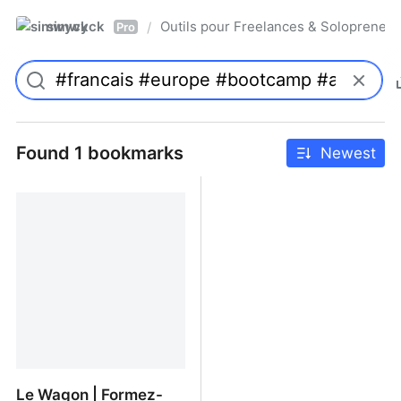
simwyck
Outils pour Freelances & Solopren
/
Pro
Found 1 bookmarks
Newest
Le Wagon | Formez-