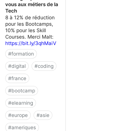
vous aux métiers de la
Tech
8 à 12% de réduction
pour les Bootcamps,
10% pour les Skill
Courses. Merci Malt:
https://bit.ly/3qhMaiV
#
formation
#
digital
#
coding
#
france
#
bootcamp
#
elearning
#
europe
#
asie
#
ameriques