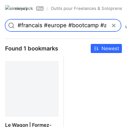
simwyck
Outils pour Freelances & Solopren
/
Pro
Found 1 bookmarks
Newest
Le Wagon | Formez-