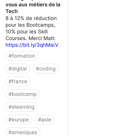
vous aux métiers de la
Tech
8 à 12% de réduction
pour les Bootcamps,
10% pour les Skill
Courses. Merci Malt:
https://bit.ly/3qhMaiV
#
formation
#
digital
#
coding
#
france
#
bootcamp
#
elearning
#
europe
#
asie
#
ameriques