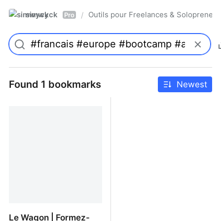
simwyck
Outils pour Freelances & Solopren
/
Pro
Found 1 bookmarks
Newest
Le Wagon | Formez-