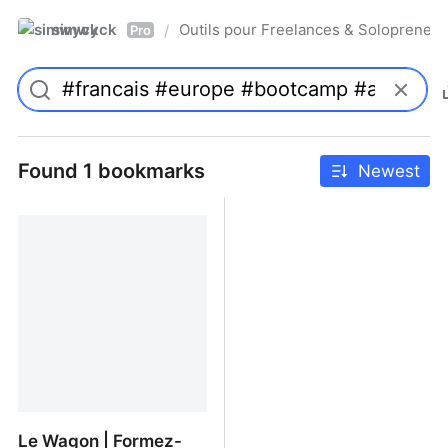
simwyck
Outils pour Freelances & Solopren
/
Pro
Found 1 bookmarks
Newest
Le Wagon | Formez-