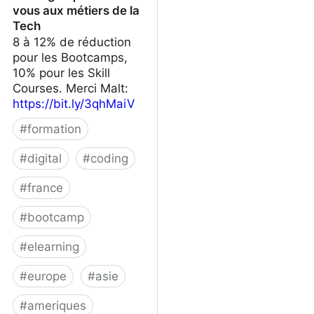
vous aux métiers de la
Tech
8 à 12% de réduction
pour les Bootcamps,
10% pour les Skill
Courses. Merci Malt:
https://bit.ly/3qhMaiV
#
formation
#
digital
#
coding
#
france
#
bootcamp
#
elearning
#
europe
#
asie
#
ameriques