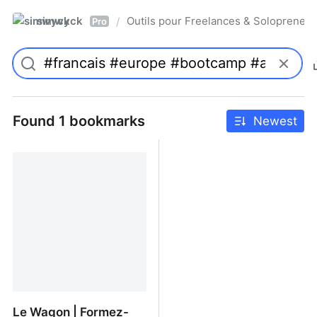
simwyck
Outils pour Freelances & Solopren
/
Pro
Found 1 bookmarks
Newest
Le Wagon | Formez-