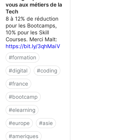
vous aux métiers de la
Tech
8 à 12% de réduction
pour les Bootcamps,
10% pour les Skill
Courses. Merci Malt:
https://bit.ly/3qhMaiV
#
formation
#
digital
#
coding
#
france
#
bootcamp
#
elearning
#
europe
#
asie
#
ameriques