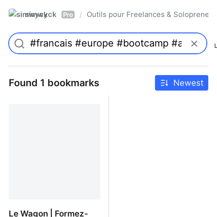
simwyck
Outils pour Freelances & Solopren
/
Pro
Found 1 bookmarks
Newest
Le Wagon | Formez-