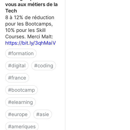
vous aux métiers de la
Tech
8 à 12% de réduction
pour les Bootcamps,
10% pour les Skill
Courses. Merci Malt:
https://bit.ly/3qhMaiV
#
formation
#
digital
#
coding
#
france
#
bootcamp
#
elearning
#
europe
#
asie
#
ameriques