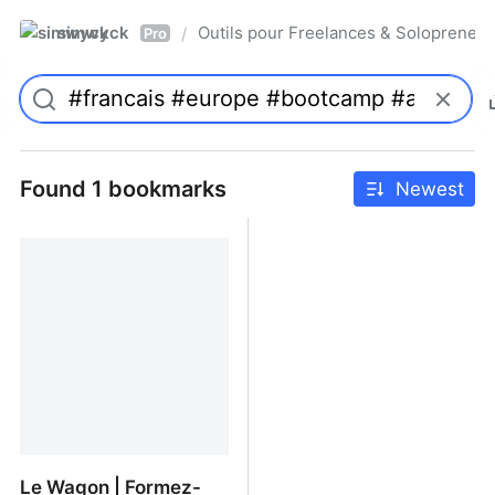
simwyck
Outils pour Freelances & Solopren
/
Pro
Found 1 bookmarks
Newest
Le Wagon | Formez-