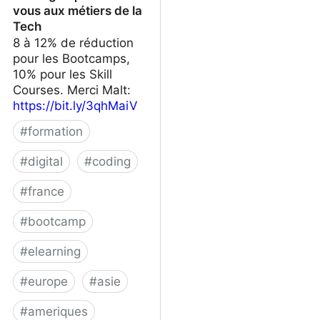
vous aux métiers de la
Tech
8 à 12% de réduction
pour les Bootcamps,
10% pour les Skill
Courses. Merci Malt:
https://bit.ly/3qhMaiV
#
formation
#
digital
#
coding
#
france
#
bootcamp
#
elearning
#
europe
#
asie
#
ameriques