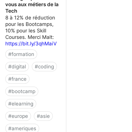
vous aux métiers de la
Tech
8 à 12% de réduction
pour les Bootcamps,
10% pour les Skill
Courses. Merci Malt:
https://bit.ly/3qhMaiV
#
formation
#
digital
#
coding
#
france
#
bootcamp
#
elearning
#
europe
#
asie
#
ameriques