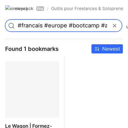
simwyck
Outils pour Freelances & Solopren
/
Pro
Found 1 bookmarks
Newest
Le Wagon | Formez-