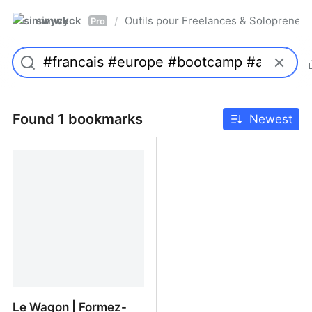
simwyck
Outils pour Freelances & Solopren
/
Pro
Found 1 bookmarks
Newest
Le Wagon | Formez-