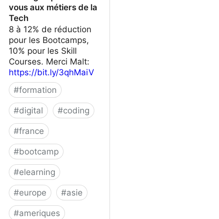
vous aux métiers de la
Tech
8 à 12% de réduction
pour les Bootcamps,
10% pour les Skill
Courses. Merci Malt:
https://bit.ly/3qhMaiV
#
formation
#
digital
#
coding
#
france
#
bootcamp
#
elearning
#
europe
#
asie
#
ameriques