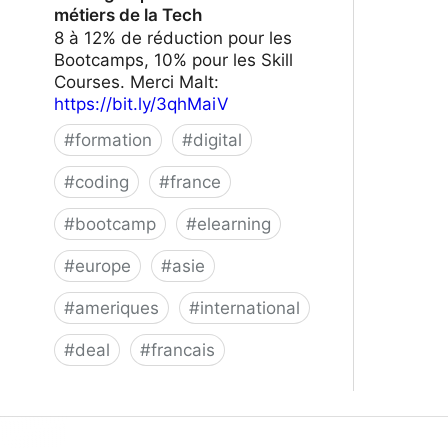
métiers de la Tech
8 à 12% de réduction pour les
Bootcamps, 10% pour les Skill
Courses. Merci Malt:
https://bit.ly/3qhMaiV
#
formation
#
digital
#
coding
#
france
#
bootcamp
#
elearning
#
europe
#
asie
#
ameriques
#
international
#
deal
#
francais
Le Wagon | Formez-vous aux métiers
de la Tech