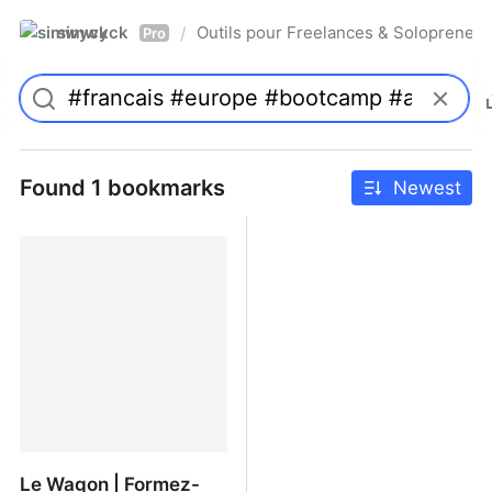
simwyck
Outils pour Freelances & Solopren
/
Pro
Found 1 bookmarks
Newest
Le Wagon | Formez-