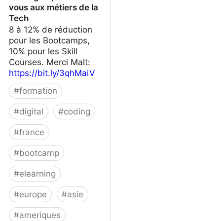
vous aux métiers de la
Tech
8 à 12% de réduction
pour les Bootcamps,
10% pour les Skill
Courses. Merci Malt:
https://bit.ly/3qhMaiV
#
formation
#
digital
#
coding
#
france
#
bootcamp
#
elearning
#
europe
#
asie
#
ameriques