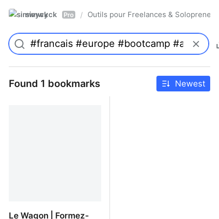
simwyck
Outils pour Freelances & Solopren
/
Pro
Found 1 bookmarks
Newest
Le Wagon | Formez-