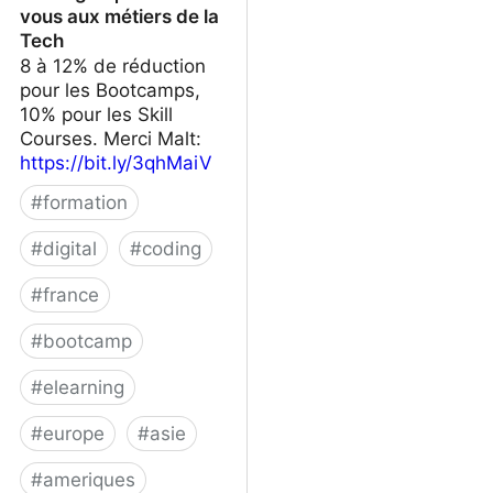
vous aux métiers de la
Tech
8 à 12% de réduction
pour les Bootcamps,
10% pour les Skill
Courses. Merci Malt:
https://bit.ly/3qhMaiV
#
formation
#
digital
#
coding
#
france
#
bootcamp
#
elearning
#
europe
#
asie
#
ameriques