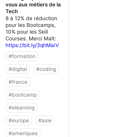
vous aux métiers de la
Tech
8 à 12% de réduction
pour les Bootcamps,
10% pour les Skill
Courses. Merci Malt:
https://bit.ly/3qhMaiV
#
formation
#
digital
#
coding
#
france
#
bootcamp
#
elearning
#
europe
#
asie
#
ameriques