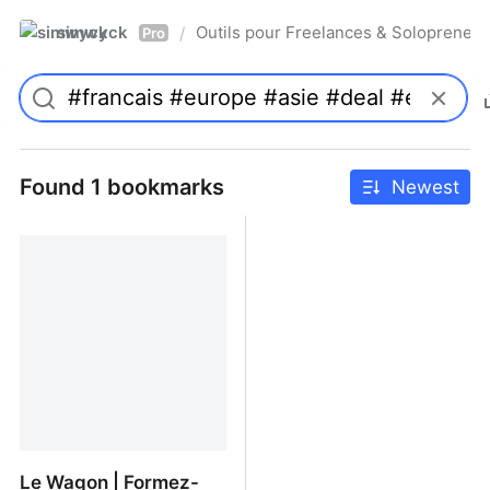
simwyck
Outils pour Freelances & Solopren
/
Pro
Found 1 bookmarks
Newest
Le Wagon | Formez-