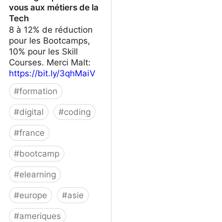
vous aux métiers de la
Tech
8 à 12% de réduction
pour les Bootcamps,
10% pour les Skill
Courses. Merci Malt:
https://bit.ly/3qhMaiV
#
formation
#
digital
#
coding
#
france
#
bootcamp
#
elearning
#
europe
#
asie
#
ameriques