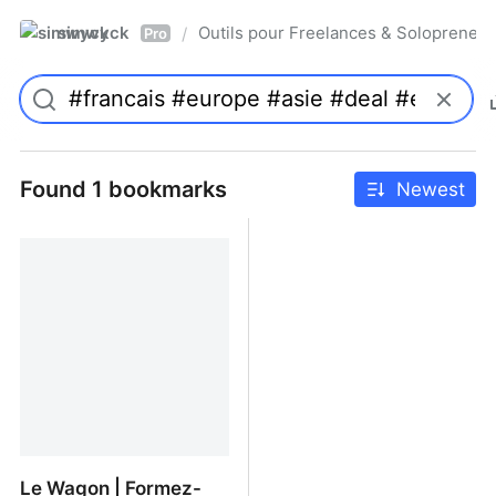
simwyck
Outils pour Freelances & Solopren
/
Pro
Found 1 bookmarks
Newest
Le Wagon | Formez-