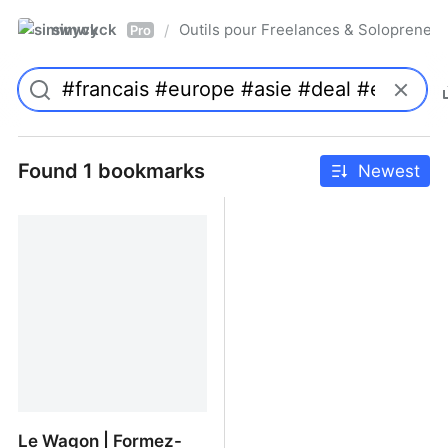
simwyck
Outils pour Freelances & Solopren
/
Pro
Found 1 bookmarks
Newest
Le Wagon | Formez-