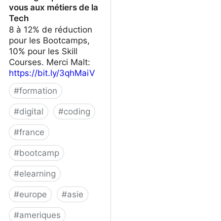
vous aux métiers de la
Tech
8 à 12% de réduction
pour les Bootcamps,
10% pour les Skill
Courses. Merci Malt:
https://bit.ly/3qhMaiV
#
formation
#
digital
#
coding
#
france
#
bootcamp
#
elearning
#
europe
#
asie
#
ameriques