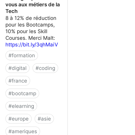
vous aux métiers de la
Tech
8 à 12% de réduction
pour les Bootcamps,
10% pour les Skill
Courses. Merci Malt:
https://bit.ly/3qhMaiV
#
formation
#
digital
#
coding
#
france
#
bootcamp
#
elearning
#
europe
#
asie
#
ameriques