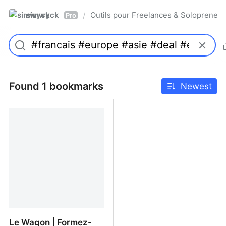
simwyck
Outils pour Freelances & Solopren
/
Pro
Found 1 bookmarks
Newest
Le Wagon | Formez-