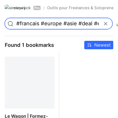
simwyck
Outils pour Freelances & Solopren
/
Pro
Found 1 bookmarks
Newest
Le Wagon | Formez-