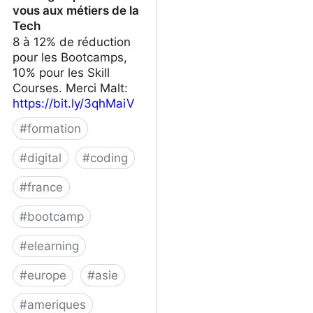
vous aux métiers de la
Tech
8 à 12% de réduction
pour les Bootcamps,
10% pour les Skill
Courses. Merci Malt:
https://bit.ly/3qhMaiV
#
formation
#
digital
#
coding
#
france
#
bootcamp
#
elearning
#
europe
#
asie
#
ameriques