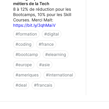
métiers de la Tech
8 à 12% de réduction pour les
Bootcamps, 10% pour les Skill
Courses. Merci Malt:
https://bit.ly/3qhMaiV
#
formation
#
digital
#
coding
#
france
#
bootcamp
#
elearning
#
europe
#
asie
#
ameriques
#
international
#
deal
#
francais
Le Wagon | Formez-vous aux métiers
de la Tech