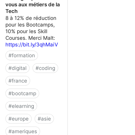
vous aux métiers de la
Tech
8 à 12% de réduction
pour les Bootcamps,
10% pour les Skill
Courses. Merci Malt:
https://bit.ly/3qhMaiV
#
formation
#
digital
#
coding
#
france
#
bootcamp
#
elearning
#
europe
#
asie
#
ameriques