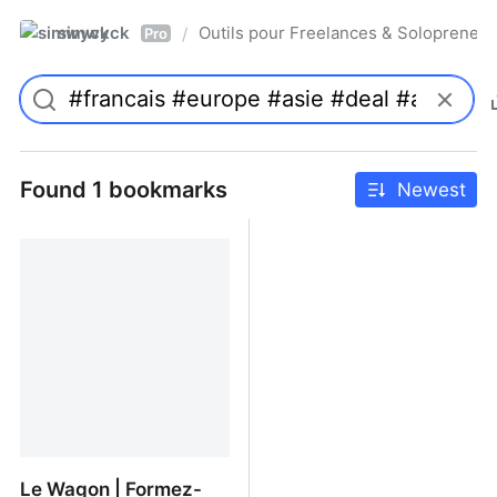
simwyck
Outils pour Freelances & Solopren
/
Pro
Found 1 bookmarks
Newest
Le Wagon | Formez-