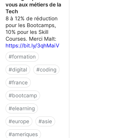
vous aux métiers de la
Tech
8 à 12% de réduction
pour les Bootcamps,
10% pour les Skill
Courses. Merci Malt:
https://bit.ly/3qhMaiV
#
formation
#
digital
#
coding
#
france
#
bootcamp
#
elearning
#
europe
#
asie
#
ameriques