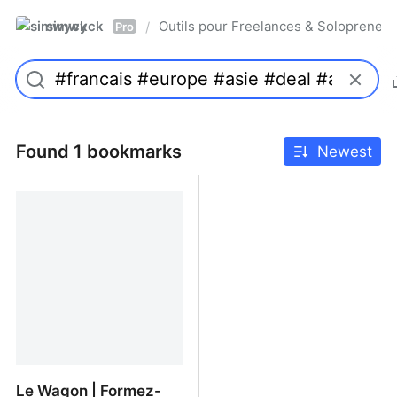
simwyck
Outils pour Freelances & Solopren
/
Pro
Found 1 bookmarks
Newest
Le Wagon | Formez-