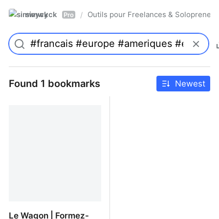
simwyck
Outils pour Freelances & Solopren
/
Pro
Found 1 bookmarks
Newest
Le Wagon | Formez-