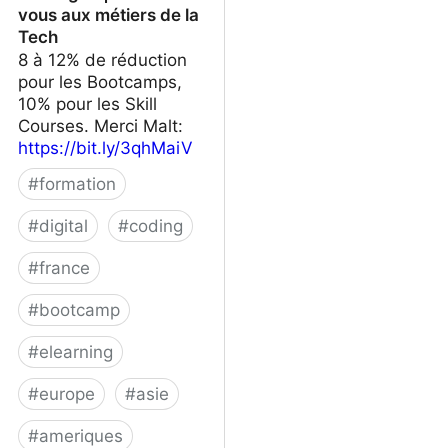
vous aux métiers de la
Tech
8 à 12% de réduction
pour les Bootcamps,
10% pour les Skill
Courses. Merci Malt:
https://bit.ly/3qhMaiV
#
formation
#
digital
#
coding
#
france
#
bootcamp
#
elearning
#
europe
#
asie
#
ameriques