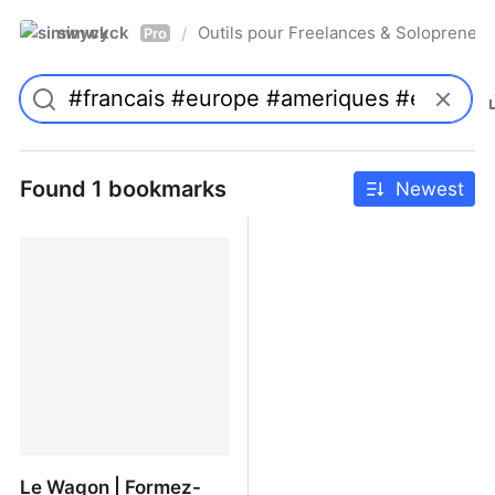
simwyck
Outils pour Freelances & Solopren
/
Pro
Found 1 bookmarks
Newest
Le Wagon | Formez-