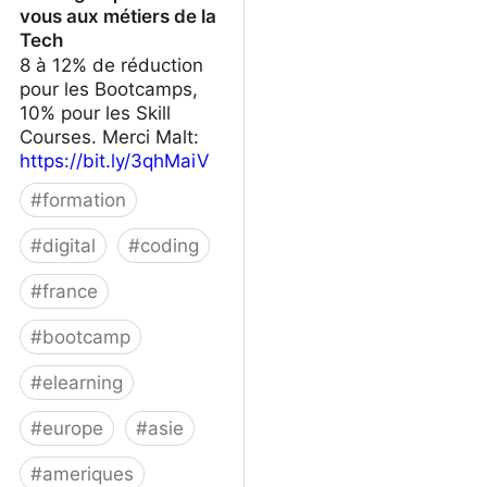
vous aux métiers de la
Tech
8 à 12% de réduction
pour les Bootcamps,
10% pour les Skill
Courses. Merci Malt:
https://bit.ly/3qhMaiV
#
formation
#
digital
#
coding
#
france
#
bootcamp
#
elearning
#
europe
#
asie
#
ameriques