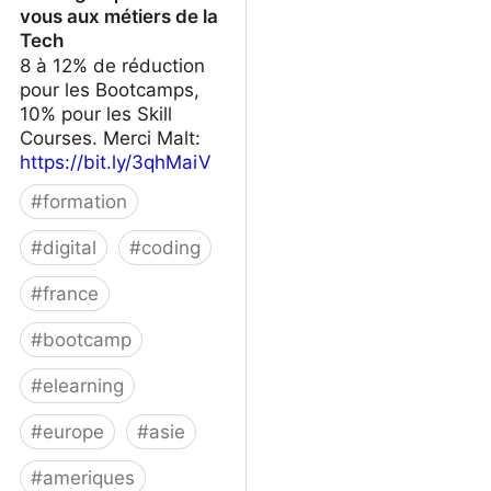
vous aux métiers de la
Tech
8 à 12% de réduction
pour les Bootcamps,
10% pour les Skill
Courses. Merci Malt:
https://bit.ly/3qhMaiV
#
formation
#
digital
#
coding
#
france
#
bootcamp
#
elearning
#
europe
#
asie
#
ameriques