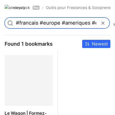
simwyck
Outils pour Freelances & Solopren
/
Pro
Found 1 bookmarks
Newest
Le Wagon | Formez-