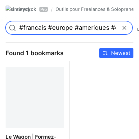
simwyck
Outils pour Freelances & Solopren
/
Pro
Found 1 bookmarks
Newest
Le Wagon | Formez-