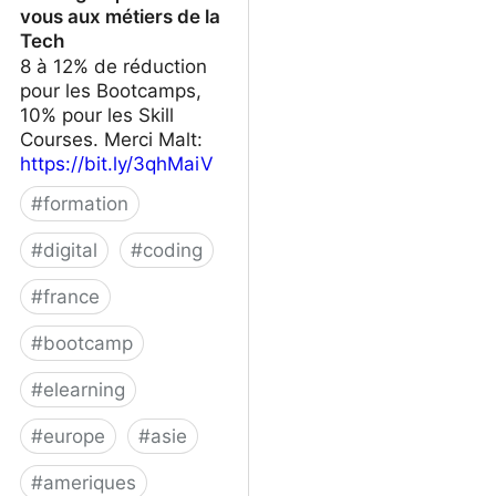
vous aux métiers de la
Tech
8 à 12% de réduction
pour les Bootcamps,
10% pour les Skill
Courses. Merci Malt:
https://bit.ly/3qhMaiV
#
formation
#
digital
#
coding
#
france
#
bootcamp
#
elearning
#
europe
#
asie
#
ameriques