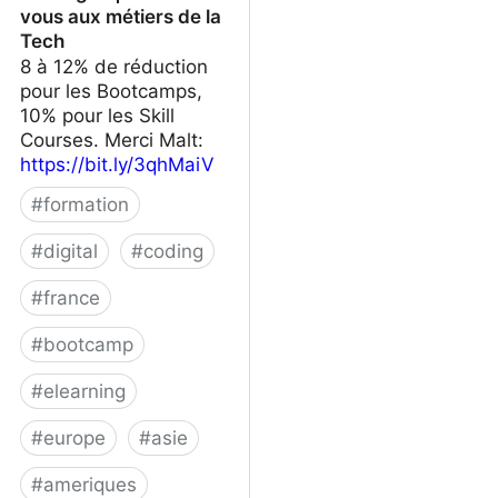
vous aux métiers de la
Tech
8 à 12% de réduction
pour les Bootcamps,
10% pour les Skill
Courses. Merci Malt:
https://bit.ly/3qhMaiV
#
formation
#
digital
#
coding
#
france
#
bootcamp
#
elearning
#
europe
#
asie
#
ameriques