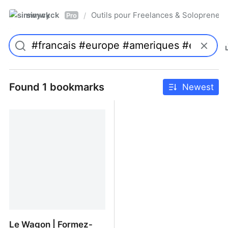
simwyck
Outils pour Freelances & Solopren
/
Pro
Found 1 bookmarks
Newest
Le Wagon | Formez-