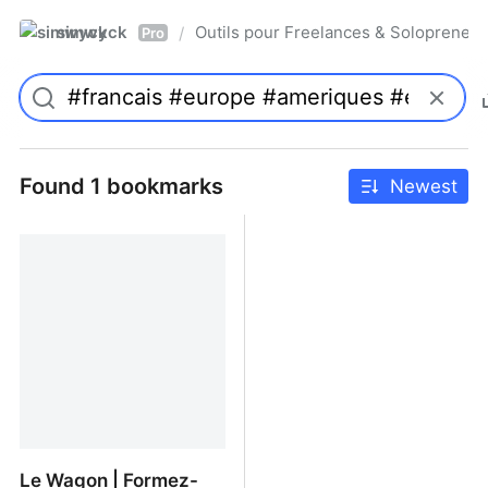
simwyck
Outils pour Freelances & Solopren
/
Pro
Found 1 bookmarks
Newest
Le Wagon | Formez-