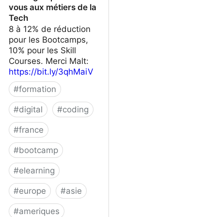
vous aux métiers de la
Tech
8 à 12% de réduction
pour les Bootcamps,
10% pour les Skill
Courses. Merci Malt:
https://bit.ly/3qhMaiV
#
formation
#
digital
#
coding
#
france
#
bootcamp
#
elearning
#
europe
#
asie
#
ameriques