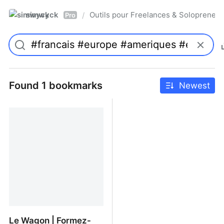
simwyck
Outils pour Freelances & Solopren
/
Pro
Found 1 bookmarks
Newest
Le Wagon | Formez-