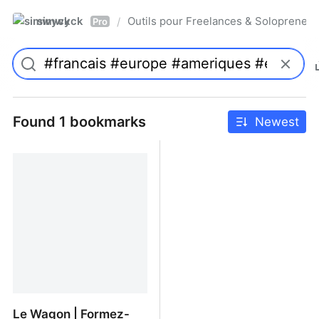
simwyck
Outils pour Freelances & Solopren
/
Pro
Found 1 bookmarks
Newest
Le Wagon | Formez-