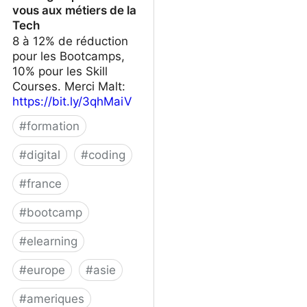
vous aux métiers de la
Tech
8 à 12% de réduction
pour les Bootcamps,
10% pour les Skill
Courses. Merci Malt:
https://bit.ly/3qhMaiV
#
formation
#
digital
#
coding
#
france
#
bootcamp
#
elearning
#
europe
#
asie
#
ameriques