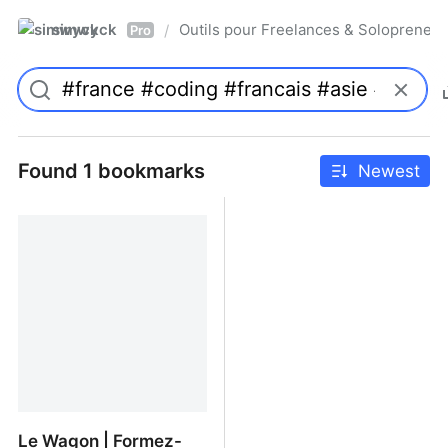
simwyck
Outils pour Freelances & Solopren
/
Pro
Found 1 bookmarks
Newest
Le Wagon | Formez-