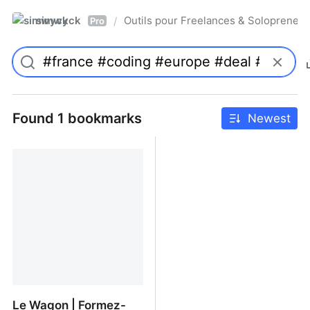
simwyck
Outils pour Freelances & Solopren
/
Pro
Found 1 bookmarks
Newest
Le Wagon | Formez-