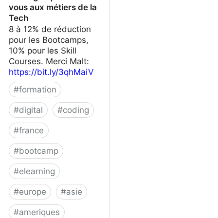
vous aux métiers de la
Tech
8 à 12% de réduction
pour les Bootcamps,
10% pour les Skill
Courses. Merci Malt:
https://bit.ly/3qhMaiV
#
formation
#
digital
#
coding
#
france
#
bootcamp
#
elearning
#
europe
#
asie
#
ameriques