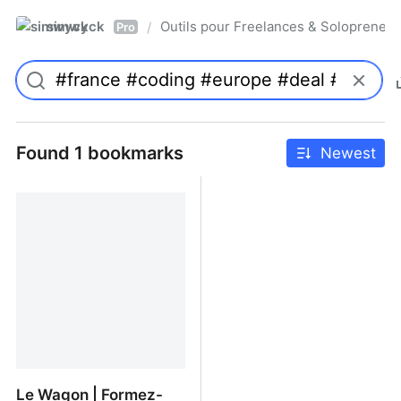
simwyck
Outils pour Freelances & Solopren
/
Pro
Found 1 bookmarks
Newest
Le Wagon | Formez-