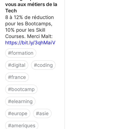
vous aux métiers de la
Tech
8 à 12% de réduction
pour les Bootcamps,
10% pour les Skill
Courses. Merci Malt:
https://bit.ly/3qhMaiV
#
formation
#
digital
#
coding
#
france
#
bootcamp
#
elearning
#
europe
#
asie
#
ameriques