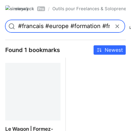
simwyck
Outils pour Freelances & Solopren
/
Pro
Found 1 bookmarks
Newest
Le Wagon | Formez-