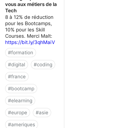
vous aux métiers de la
Tech
8 à 12% de réduction
pour les Bootcamps,
10% pour les Skill
Courses. Merci Malt:
https://bit.ly/3qhMaiV
#
formation
#
digital
#
coding
#
france
#
bootcamp
#
elearning
#
europe
#
asie
#
ameriques