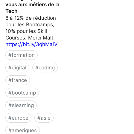
vous aux métiers de la
Tech
8 à 12% de réduction
pour les Bootcamps,
10% pour les Skill
Courses. Merci Malt:
https://bit.ly/3qhMaiV
#
formation
#
digital
#
coding
#
france
#
bootcamp
#
elearning
#
europe
#
asie
#
ameriques