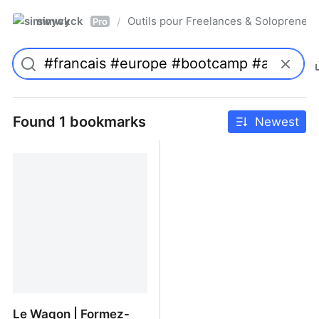
simwyck
Outils pour Freelances & Solopren
/
Pro
Found 1 bookmarks
Newest
Le Wagon | Formez-