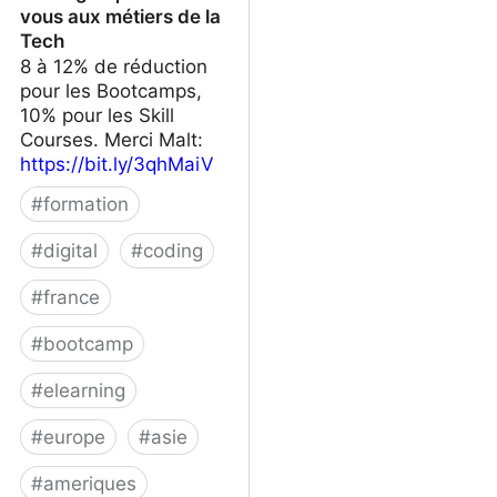
vous aux métiers de la
Tech
8 à 12% de réduction
pour les Bootcamps,
10% pour les Skill
Courses. Merci Malt:
https://bit.ly/3qhMaiV
#
formation
#
digital
#
coding
#
france
#
bootcamp
#
elearning
#
europe
#
asie
#
ameriques