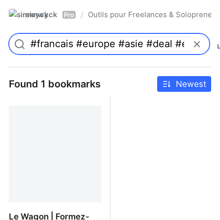
simwyck
Outils pour Freelances & Solopren
/
Pro
Found 1 bookmarks
Newest
Le Wagon | Formez-