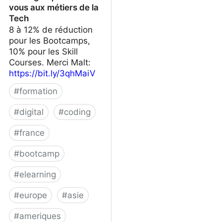
vous aux métiers de la
Tech
8 à 12% de réduction
pour les Bootcamps,
10% pour les Skill
Courses. Merci Malt:
https://bit.ly/3qhMaiV
#
formation
#
digital
#
coding
#
france
#
bootcamp
#
elearning
#
europe
#
asie
#
ameriques