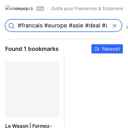
simwyck
Outils pour Freelances & Solopren
/
Pro
Found 1 bookmarks
Newest
Le Wagon | Formez-