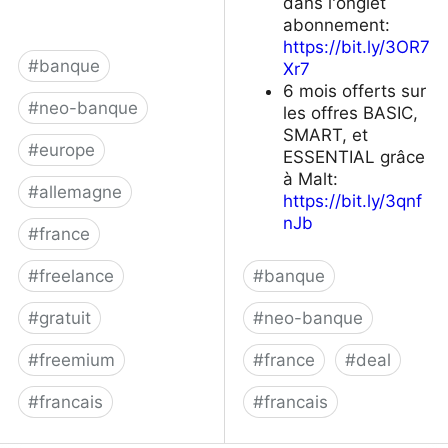
dans l'onglet
abonnement:
https://bit.ly/3OR7
#
banque
Xr7
6 mois offerts sur
#
neo-banque
les offres BASIC,
SMART, et
#
europe
ESSENTIAL grâce
à Malt:
#
allemagne
https://bit.ly/3qnf
nJb
#
france
#
freelance
#
banque
#
gratuit
#
neo-banque
#
freemium
#
france
#
deal
#
francais
#
francais