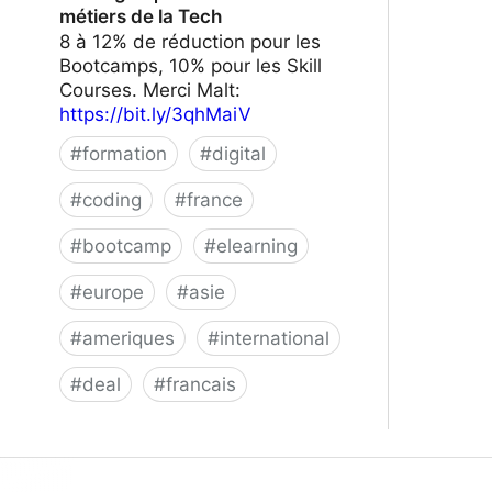
métiers de la Tech
8 à 12% de réduction pour les
Bootcamps, 10% pour les Skill
Courses. Merci Malt:
https://bit.ly/3qhMaiV
#
formation
#
digital
#
coding
#
france
#
bootcamp
#
elearning
#
europe
#
asie
#
ameriques
#
international
#
deal
#
francais
Le Wagon | Formez-vous aux métiers
de la Tech