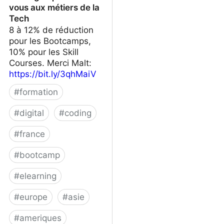
vous aux métiers de la
Tech
8 à 12% de réduction
pour les Bootcamps,
10% pour les Skill
Courses. Merci Malt:
https://bit.ly/3qhMaiV
#
formation
#
digital
#
coding
#
france
#
bootcamp
#
elearning
#
europe
#
asie
#
ameriques