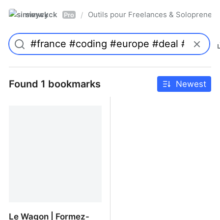
simwyck
Outils pour Freelances & Solopren
/
Pro
Found 1 bookmarks
Newest
Le Wagon | Formez-